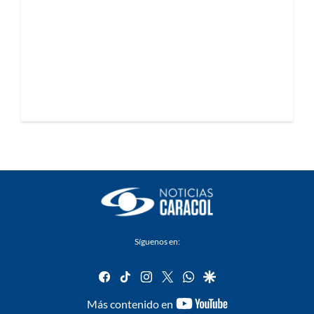
Síguenos en:
facebook
tiktok
instagram
twitter
whatsapp
google
youtube-
Más contenido en