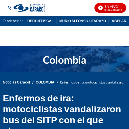
EN VIVO
Noticias Caracol En Viv
Tendencias:
DÉFICIT FISCAL
MURIÓ ALFONSO LIZARAZO
ABELARDO
PUBLICIDAD
/
/
Noticias Caracol
COLOMBIA
Enfermos de ira: motociclistas vandalizaron b
Enfermos de ira:
motociclistas vandalizaron
bus del SITP con el que