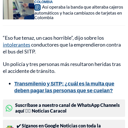
COLOMBIA
Así operaba la banda que alteraba cajeros
automáticos y hacía cambiazos de tarjetas en
Colombia
“Eso fue tenaz, un caos horrible”, dijo sobre los
intolerantes
conductores que la emprendieron contra
el bus del SITP.
Un policía y tres personas más resultaron heridas tras
el accidente de tránsito.
Transmilenio y SITP: ¿cuál es la multa que
deben pagar las personas que se cuelan?
Suscríbase a nuestro canal de WhatsApp Channels
aquí 👉🏻 Noticias Caracol
✔️ Síganos en Google Noticias con toda la