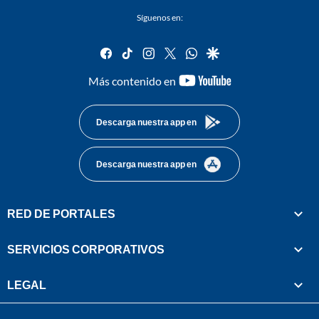
Síguenos en:
facebook
tiktok
instagram
twitter
whatsapp
google
youtube-
Más contenido en
footer
Descarga nuestra app en
Descarga nuestra app en
RED DE PORTALES
SERVICIOS CORPORATIVOS
LEGAL