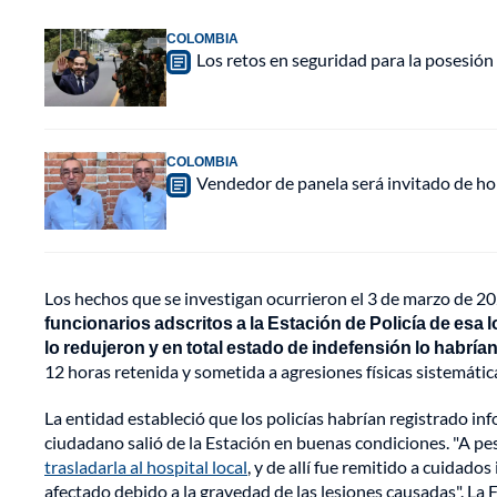
COLOMBIA
Los retos en seguridad para la posesión 
COLOMBIA
Vendedor de panela será invitado de hon
Los hechos que se investigan ocurrieron el 3 de marzo de 202
funcionarios adscritos a la Estación de Policía de esa l
lo redujeron y en total estado de indefensión lo habría
12 horas retenida y sometida a agresiones físicas sistemátic
La entidad estableció que los policías habrían registrado inf
ciudadano salió de la Estación en buenas condiciones. "A pe
trasladarla al hospital local
, y de allí fue remitido a cuidado
afectado debido a la gravedad de las lesiones causadas". La F