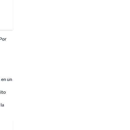
 Por
s en un
ito
 la