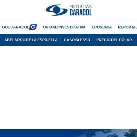
GOL CARACOL
UNIDAD INVESTIGATIVA
ECONOMÍA
REPORTA
ABELARDO DE LA ESPRIELLA
CASO BLESSD
PRECIO DEL DÓLAR
PUBLICIDAD