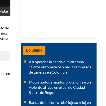
 Nación
aso de
riño,
 ente
Lo último
Así operaba la banda que alteraba
cajeros automáticos y hacía cambiazos
de tarjetas en Colombia
 lee en
Motorizados armados protagonizaron
violento atraco en el barrio Ciudad
Salitre de Bogotá
Banda de ladrones robó lujoso reloj en