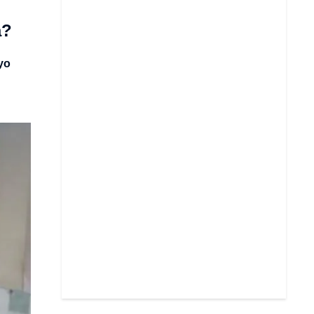
a?
yo