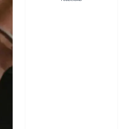
Facebook
X
Whatsapp
Copiar enlace
Telegram
LinkedIn