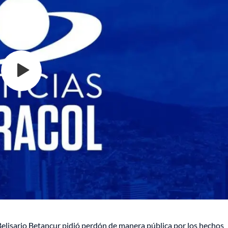
Belisario Betancur pidió perdón de manera pública por los hechos