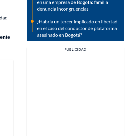
en una empresa de Bogotá: familia
denuncia incongruencias
idad
¿Habría un tercer implicado en libertad
en el caso del conductor de plataforma
asesinado en Bogotá?
mente
PUBLICIDAD