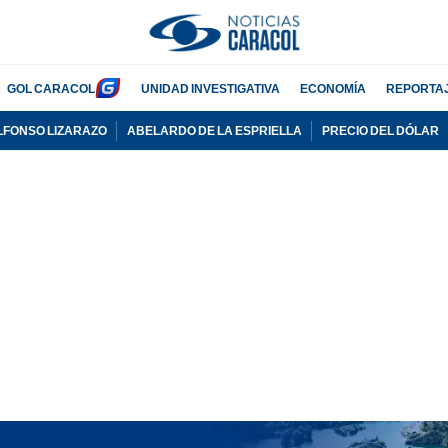
GOL CARACOL
UNIDAD INVESTIGATIVA
ECONOMÍA
REPORTA
LFONSO LIZARAZO
ABELARDO DE LA ESPRIELLA
PRECIO DEL DÓLAR
PUBLICIDAD