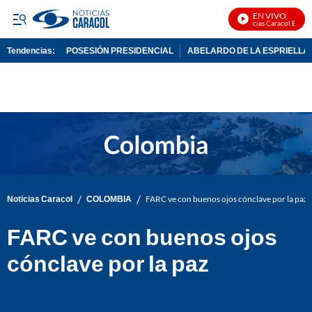
EN VIVO
Noticias Caracol En Viv
Tendencias:
POSESIÓN PRESIDENCIAL
ABELARDO DE LA ESPRIELLA
PUBLICIDAD
/
/
Noticias Caracol
COLOMBIA
FARC ve con buenos ojos cónclave por la paz
FARC ve con buenos ojos
cónclave por la paz