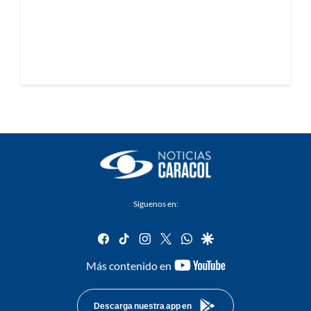
Síguenos en:
facebook
tiktok
instagram
twitter
whatsapp
google
youtube-
Más contenido en
footer
Descarga nuestra app en