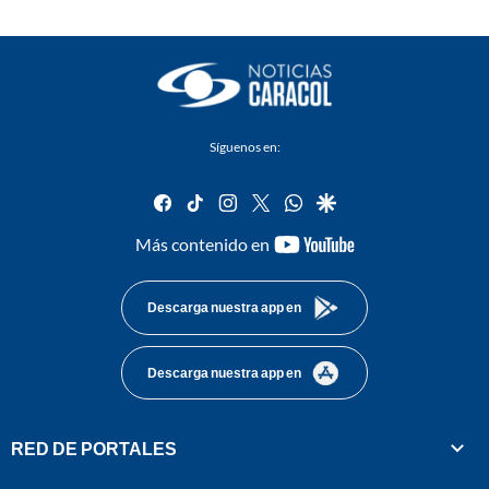
Síguenos en:
facebook
tiktok
instagram
twitter
whatsapp
google
youtube-
Más contenido en
footer
Descarga nuestra app en
Descarga nuestra app en
RED DE PORTALES