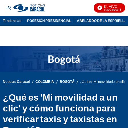
EN VIVO
Noticias Caracol En Vivo
Tendencias:
POSESIÓN PRESIDENCIAL
ABELARDO DE LA ESPRIELLA
PUBLICIDAD
/
/
/
Noticias Caracol
COLOMBIA
BOGOTÁ
¿Qué es 'Mi movilidad a un clic' 
¿Qué es 'Mi movilidad a un
clic' y cómo funciona para
verificar taxis y taxistas en