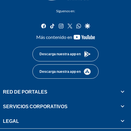
Síguenos en:
facebook
tiktok
instagram
twitter
whatsapp
google
youtube-
Más contenido en
footer
Descarga nuestra app en
Descarga nuestra app en
RED DE PORTALES
SERVICIOS CORPORATIVOS
LEGAL