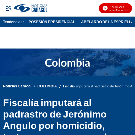
EN VIVO
Noticias Caracol En Viv
Tendencias:
POSESIÓN PRESIDENCIAL
ABELARDO DE LA ESPRIELLA
PUBLICIDAD
/
/
Noticias Caracol
COLOMBIA
Fiscalía imputará al padrastro de Jerónimo An
Fiscalía imputará al
padrastro de Jerónimo
Angulo por homicidio,