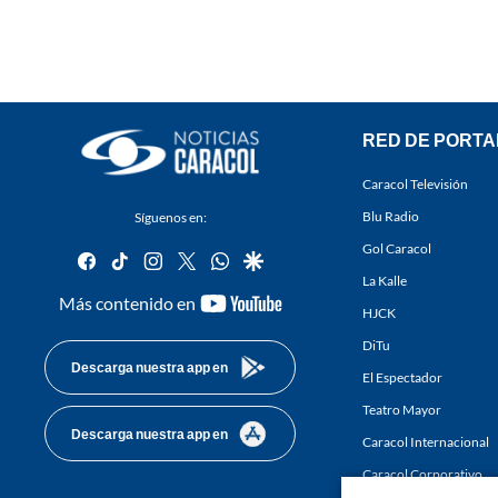
RED DE PORTA
Caracol Televisión
Blu Radio
Síguenos en:
Gol Caracol
facebook
tiktok
instagram
twitter
whatsapp
google
La Kalle
youtube-
Más contenido en
HJCK
footer
DiTu
Descarga nuestra app en
El Espectador
Teatro Mayor
Descarga nuestra app en
Caracol Internacional
Caracol Corporativo