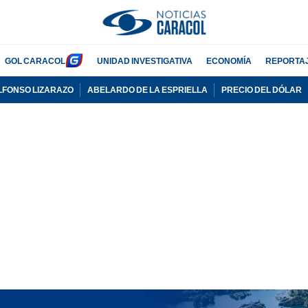
GOL CARACOL
UNIDAD INVESTIGATIVA
ECONOMÍA
REPORTA
LFONSO LIZARAZO
ABELARDO DE LA ESPRIELLA
PRECIO DEL DÓLAR
PUBLICIDAD