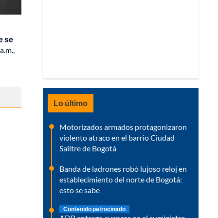
e se
a.m.,
Lo último
Motorizados armados protagonizaron
violento atraco en el barrio Ciudad
Salitre de Bogotá
Banda de ladrones robó lujoso reloj en
establecimiento del norte de Bogotá:
esto se sabe
Contenido patrocinado
ADR entrega avances en el suministro