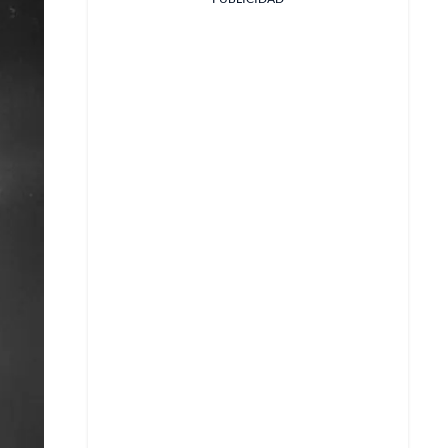
Facebook
X
Whatsapp
Copiar enlace
Telegram
LinkedIn