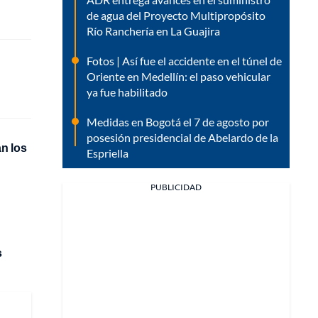
de agua del Proyecto Multipropósito
Río Ranchería en La Guajira
Fotos | Así fue el accidente en el túnel de
Oriente en Medellín: el paso vehicular
ya fue habilitado
Medidas en Bogotá el 7 de agosto por
posesión presidencial de Abelardo de la
an los
Espriella
PUBLICIDAD
s