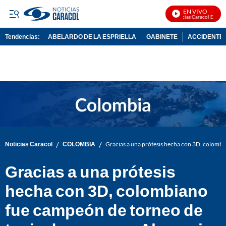
EN VIVO
Noticias Caracol En Vivo
Tendencias:
ABELARDO DE LA ESPRIELLA
GABINETE
ACCIDENTE 
PUBLICIDAD
/
/
Noticias Caracol
COLOMBIA
Gracias a una prótesis hecha con 3D, colombi
Gracias a una prótesis
hecha con 3D, colombiano
fue campeón de torneo de