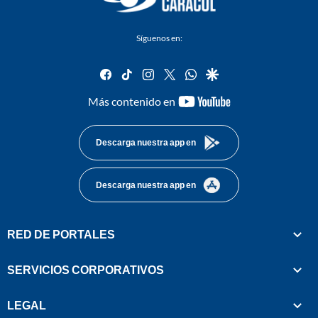
Síguenos en:
facebook
tiktok
instagram
twitter
whatsapp
google
youtube-
Más contenido en
footer
Descarga nuestra app en
Descarga nuestra app en
RED DE PORTALES
SERVICIOS CORPORATIVOS
LEGAL