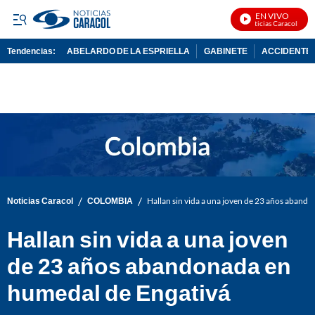
EN VIVO
Noticias Caracol En Vi
Tendencias:
ABELARDO DE LA ESPRIELLA
GABINETE
ACCIDENTE 
PUBLICIDAD
/
/
Noticias Caracol
COLOMBIA
Hallan sin vida a una joven de 23 años aband
Hallan sin vida a una joven
de 23 años abandonada en
humedal de Engativá