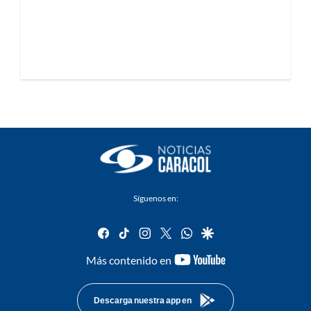
Síguenos en:
facebook
tiktok
instagram
twitter
whatsapp
google
youtube-
Más contenido en
footer
Descarga nuestra app en