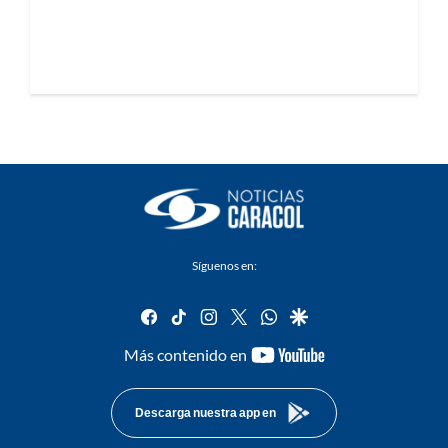
Síguenos en:
facebook
tiktok
instagram
twitter
whatsapp
google
youtube-
Más contenido en
footer
Descarga nuestra app en