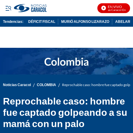
EN VIVO
Noticias Caracol En Vivo
Tendencias:
DÉFICIT FISCAL
MURIÓ ALFONSO LIZARAZO
ABELARDO
PUBLICIDAD
/
/
Noticias Caracol
COLOMBIA
Reprochable caso: hombre fue captado golpe
Reprochable caso: hombre
fue captado golpeando a su
mamá con un palo