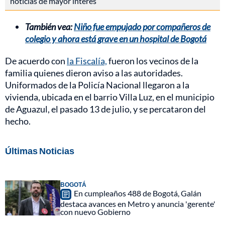
noticias de mayor interés
También vea:
Niño fue empujado por compañeros de
colegio y ahora está grave en un hospital de Bogotá
De acuerdo con
la Fiscalía,
fueron los vecinos de la
familia quienes dieron aviso a las autoridades.
Uniformados de la Policía Nacional llegaron a la
vivienda, ubicada en el barrio Villa Luz, en el municipio
de Aguazul, el pasado 13 de julio, y se percataron del
hecho.
Últimas Noticias
BOGOTÁ
En cumpleaños 488 de Bogotá, Galán
destaca avances en Metro y anuncia 'gerente'
con nuevo Gobierno