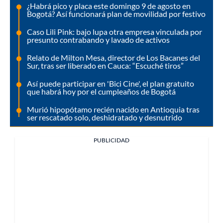
¿Habrá pico y placa este domingo 9 de agosto en
Bogotá? Así funcionará plan de movilidad por festivo
Caso Lili Pink: bajo lupa otra empresa vinculada por
presunto contrabando y lavado de activos
Relato de Milton Mesa, director de Los Bacanes del
Sur, tras ser liberado en Cauca: “Escuché tiros”
Así puede participar en 'Bici Cine', el plan gratuito
que habrá hoy por el cumpleaños de Bogotá
Murió hipopótamo recién nacido en Antioquia tras
ser rescatado solo, deshidratado y desnutrido
PUBLICIDAD