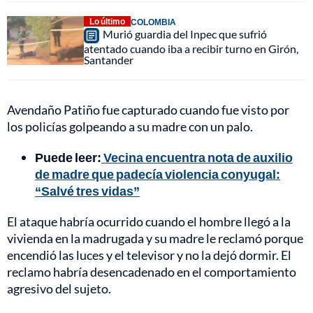
Lo último
COLOMBIA
Murió guardia del Inpec que sufrió
atentado cuando iba a recibir turno en Girón,
Santander
Avendaño Patiño fue capturado cuando fue visto por
los policías golpeando a su madre con un palo.
Puede leer:
Vecina encuentra nota de auxilio
de madre que padecía violencia conyugal:
“Salvé tres vidas”
El ataque habría ocurrido cuando el hombre llegó a la
vivienda en la madrugada y su madre le reclamó porque
encendió las luces y el televisor y no la dejó dormir. El
reclamo habría desencadenado en el comportamiento
agresivo del sujeto.