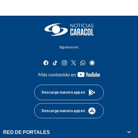
Síguenos en:
facebook
tiktok
instagram
twitter
whatsapp
google
youtube-
Más contenido en
footer
Descarga nuestra app en
Descarga nuestra app en
RED DE PORTALES