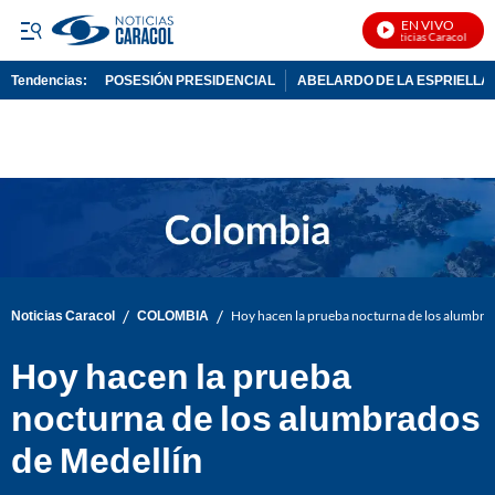
EN VIVO
Noticias Caracol En Vi
Tendencias:
POSESIÓN PRESIDENCIAL
ABELARDO DE LA ESPRIELLA
PUBLICIDAD
/
/
Noticias Caracol
COLOMBIA
Hoy hacen la prueba nocturna de los alumbra
Hoy hacen la prueba
nocturna de los alumbrados
de Medellín