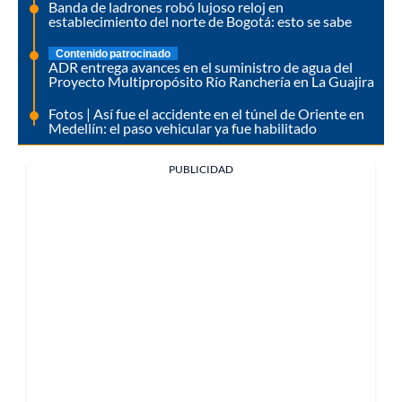
Banda de ladrones robó lujoso reloj en
establecimiento del norte de Bogotá: esto se sabe
Contenido patrocinado
ADR entrega avances en el suministro de agua del
Proyecto Multipropósito Río Ranchería en La Guajira
Fotos | Así fue el accidente en el túnel de Oriente en
Medellín: el paso vehicular ya fue habilitado
PUBLICIDAD