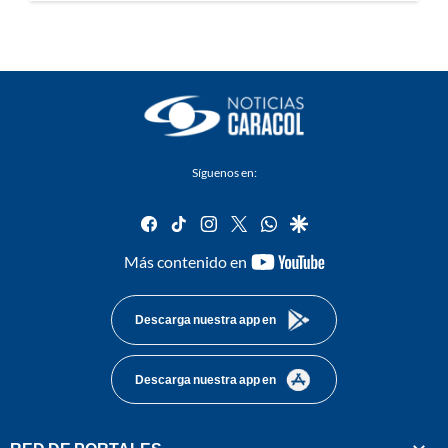
Síguenos en:
facebook
tiktok
instagram
twitter
whatsapp
google
youtube-
Más contenido en
footer
Descarga nuestra app en
Descarga nuestra app en