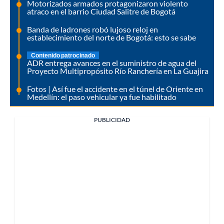
Motorizados armados protagonizaron violento
atraco en el barrio Ciudad Salitre de Bogotá
Banda de ladrones robó lujoso reloj en
establecimiento del norte de Bogotá: esto se sabe
Contenido patrocinado
ADR entrega avances en el suministro de agua del
Proyecto Multipropósito Río Ranchería en La Guajira
Fotos | Así fue el accidente en el túnel de Oriente en
Medellín: el paso vehicular ya fue habilitado
PUBLICIDAD