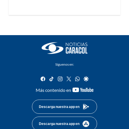
Síguenos en:
facebook
tiktok
instagram
twitter
whatsapp
google
youtube-
Más contenido en
footer
Descarga nuestra app en
Descarga nuestra app en