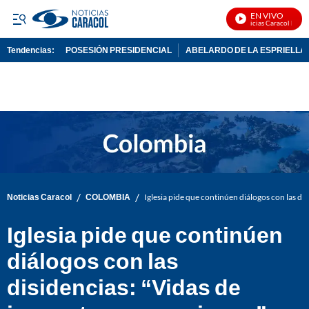
EN VIVO
Noticias Caracol En Viv
Tendencias:
POSESIÓN PRESIDENCIAL
ABELARDO DE LA ESPRIELLA
PUBLICIDAD
/
/
Noticias Caracol
COLOMBIA
Iglesia pide que continúen diálogos con las dis
Iglesia pide que continúen
diálogos con las
disidencias: “Vidas de