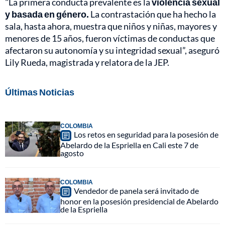
"La primera conducta prevalente es la
violencia sexual
y basada en género.
La contrastación que ha hecho la
sala, hasta ahora, muestra que niños y niñas, mayores y
menores de 15 años, fueron víctimas de conductas que
afectaron su autonomía y su integridad sexual”, aseguró
Lily Rueda, magistrada y relatora de la JEP.
Últimas Noticias
COLOMBIA
Los retos en seguridad para la posesión de
Abelardo de la Espriella en Cali este 7 de
agosto
COLOMBIA
Vendedor de panela será invitado de
honor en la posesión presidencial de Abelardo
de la Espriella