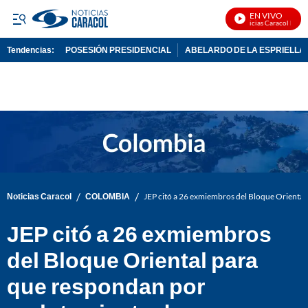
EN VIVO
Noticias Caracol En Viv
Tendencias:
POSESIÓN PRESIDENCIAL
ABELARDO DE LA ESPRIELLA
PUBLICIDAD
/
/
Noticias Caracol
COLOMBIA
JEP citó a 26 exmiembros del Bloque Orienta
JEP citó a 26 exmiembros
del Bloque Oriental para
que respondan por