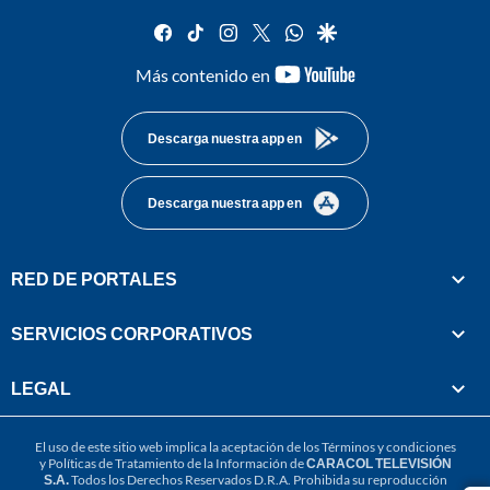
facebook
tiktok
instagram
twitter
whatsapp
google
youtube-
Más contenido en
footer
Descarga nuestra app en
Descarga nuestra app en
RED DE PORTALES
SERVICIOS CORPORATIVOS
LEGAL
El uso de este sitio web implica la aceptación de los
Términos y condiciones
y
Políticas de Tratamiento de la Información
de
CARACOL TELEVISIÓN
S.A.
Todos los Derechos Reservados D.R.A. Prohibida su reproducción