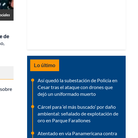
ociales
e de
so,
Lo último
Así quedó la subestación de Policía en
Cesar tras el ataque con drones que
 sobre
dejó un uniformado muerto
Cárcel para ‘el más buscado’ por daño
ambiental: señalado de explotación de
oro en Parque Farallones
Atentado en vía Panamericana contra