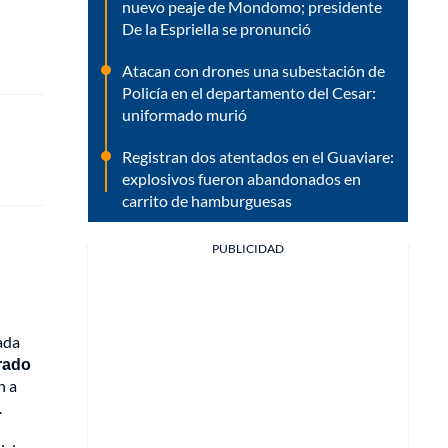
nuevo peaje de Mondomo; presidente
De la Espriella se pronunció
Atacan con drones una subestación de
Policía en el departamento del Cesar:
uniformado murió
Registran dos atentados en el Guaviare:
explosivos fueron abandonados en
carrito de hamburguesas
PUBLICIDAD
lada
rado
n a
.