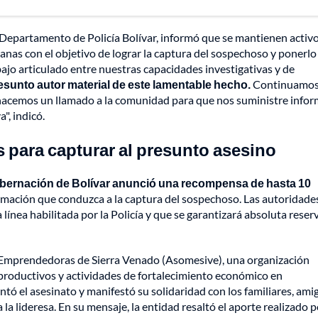
epartamento de Policía Bolívar, informó que se mantienen activo
anas con el objetivo de lograr la captura del sospechoso y ponerlo
bajo articulado entre nuestras capacidades investigativas y de
esunto autor material de este lamentable hecho.
Continuamo
 hacemos un llamado a la comunidad para que nos suministre info
", indicó.
 para capturar al presunto asesino
obernación de Bolívar anunció una recompensa de hasta 10
rmación que conduzca a la captura del sospechoso. Las autoridade
línea habilitada por la Policía y que se garantizará absoluta reser
s Emprendedoras de Sierra Venado (Asomesive), una organización
productivos y actividades de fortalecimiento económico en
tó el asesinato y manifestó su solidaridad con los familiares, ami
a lideresa. En su mensaje, la entidad resaltó el aporte realizado p