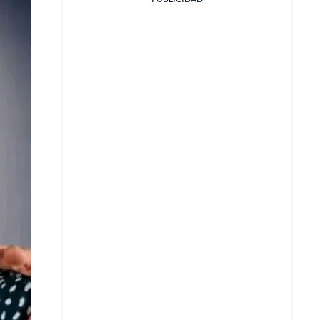
Facebook
X
Whatsapp
Copiar enlace
Telegram
LinkedIn