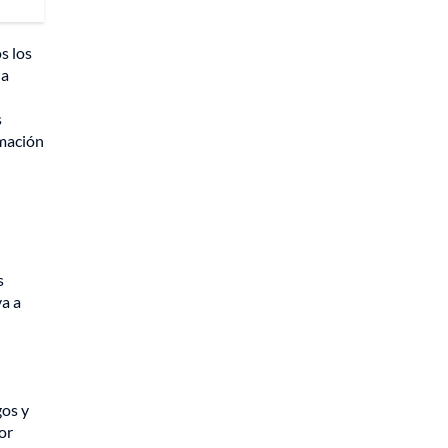
s los
 a
s
rmación
s
va a
gos y
or