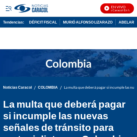
EN VIVO
Noticias Caracol En Vivo
Tendencias:
DÉFICIT FISCAL
MURIÓ ALFONSO LIZARAZO
ABELARDO
PUBLICIDAD
/
/
Noticias Caracol
COLOMBIA
La multa que deberá pagar si incumple las nue
La multa que deberá pagar
si incumple las nuevas
señales de tránsito para