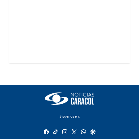
Síguenos en:
facebook
tiktok
instagram
twitter
whatsapp
google