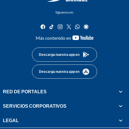
Síguenos en:
facebook
tiktok
instagram
twitter
whatsapp
google
youtube-
Más contenido en
footer
Descarga nuestra app en
Descarga nuestra app en
RED DE PORTALES
SERVICIOS CORPORATIVOS
LEGAL