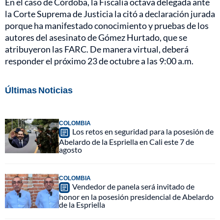
En el caso de Córdoba, la Fiscalía octava delegada ante
la Corte Suprema de Justicia la citó a declaración jurada
porque ha manifestado conocimiento y pruebas de los
autores del asesinato de Gómez Hurtado, que se
atribuyeron las FARC. De manera virtual, deberá
responder el próximo 23 de octubre a las 9:00 a.m.
Últimas Noticias
COLOMBIA
Los retos en seguridad para la posesión de
Abelardo de la Espriella en Cali este 7 de
agosto
COLOMBIA
Vendedor de panela será invitado de
honor en la posesión presidencial de Abelardo
de la Espriella