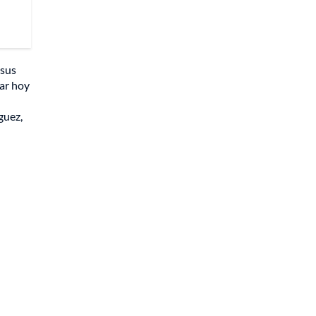
 sus
tar hoy
guez,