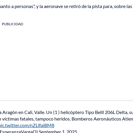
to a personas", y la aeronave se retiró de la pista para, sobre las
PUBLICIDAD
ragón en Cali, Valle. Un (1 ) helicóptero Tipo Belll 206L Delta, s
aron víctimas fatales, tampoco heridos. Bomberos Aeronáuticos Atie
pic.twitter.com/nZLlfaiBM8
@EsperanzaVargaQ)
September 1, 2025