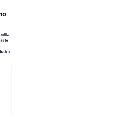
imo
onilla
as le
s
ducirá