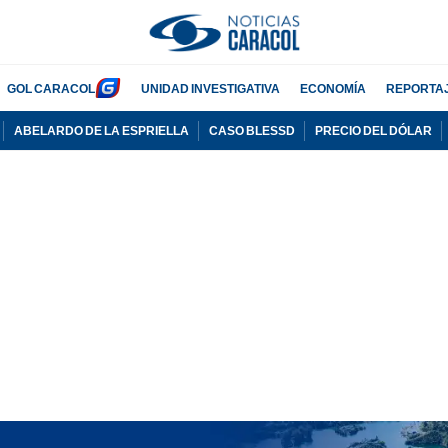
GOL CARACOL
UNIDAD INVESTIGATIVA
ECONOMÍA
REPORTA
ABELARDO DE LA ESPRIELLA
CASO BLESSD
PRECIO DEL DÓLAR
PUBLICIDAD