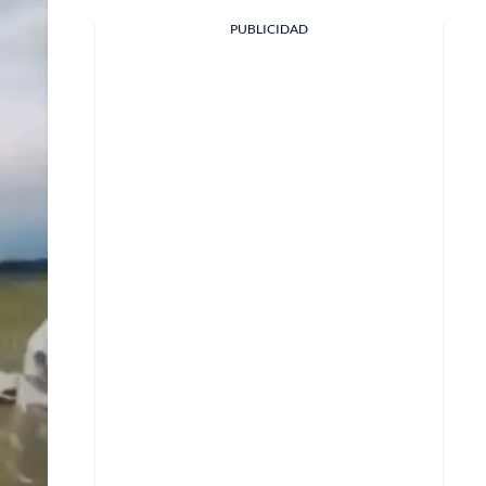
PUBLICIDAD
Facebook
X
Whatsapp
Copiar enlace
Telegram
LinkedIn