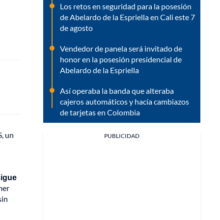
Los retos en seguridad para la posesión
de Abelardo de la Espriella en Cali este 7
de agosto
Vendedor de panela será invitado de
honor en la posesión presidencial de
Abelardo de la Espriella
Así operaba la banda que alteraba
cajeros automáticos y hacía cambiazos
de tarjetas en Colombia
, un
PUBLICIDAD
sigue
mer
sin