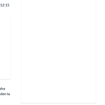
 12:15
ufre
nden la