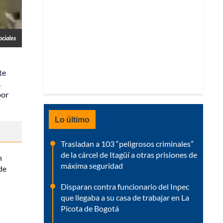
ociales
te
a
por
Lo último
Trasladan a 103 “peligrosos criminales”
de la cárcel de Itagüí a otras prisiones de
n
máxima seguridad
de
Disparan contra funcionario del Inpec
que llegaba a su casa de trabajar en La
Picota de Bogotá