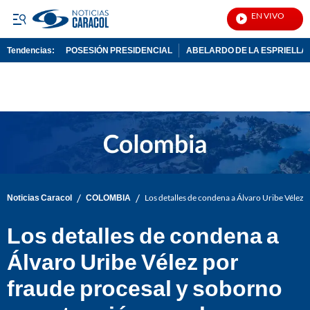
EN VIVO
Not
Tendencias:
POSESIÓN PRESIDENCIAL
ABELARDO DE LA ESPRIELLA
PUBLICIDAD
/
/
Noticias Caracol
COLOMBIA
Los detalles de condena a Álvaro Uribe Vélez 
Los detalles de condena a
Álvaro Uribe Vélez por
fraude procesal y soborno