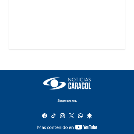
Síguenos en:
facebook
tiktok
instagram
twitter
whatsapp
google
youtube-
Más contenido en
footer