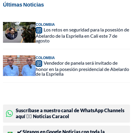
Últimas Noticias
COLOMBIA
Los retos en seguridad para la posesión de
Abelardo de la Espriella en Cali este 7 de
agosto
COLOMBIA
Vendedor de panela será invitado de
honor en la posesión presidencial de Abelardo
de la Espriella
Suscríbase a nuestro canal de WhatsApp Channels
aquí 👉🏻 Noticias Caracol
✔️ Síganos en Google Noticias con toda la