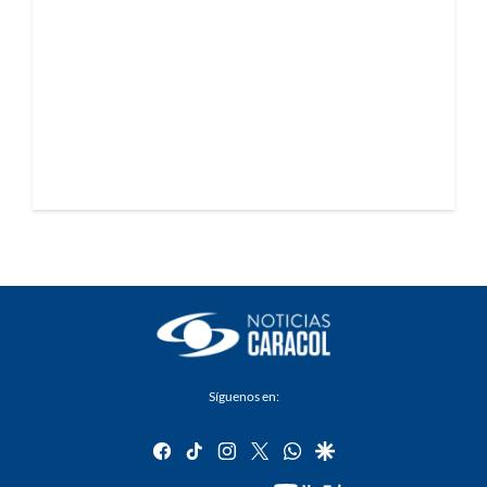
Síguenos en:
facebook
tiktok
instagram
twitter
whatsapp
google