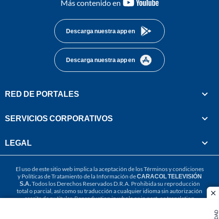
youtube-
Más contenido en
footer
Descarga nuestra app en
Descarga nuestra app en
RED DE PORTALES
SERVICIOS CORPORATIVOS
LEGAL
El uso de este sitio web implica la aceptación de los
Términos y condiciones
y
Políticas de Tratamiento de la Información
de
CARACOL TELEVISIÓN
S.A.
Todos los Derechos Reservados D.R.A. Prohibida su reproducción
total o parcial, así como su traducción a cualquier idioma sin autorización
cl
escrita de su titular. Reproduction in whole or in part, or translation
without written permission is prohibited. All rights reserved 2025.