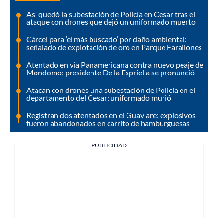
Así quedó la subestación de Policía en Cesar tras el
ataque con drones que dejó un uniformado muerto
Cárcel para ‘el más buscado’ por daño ambiental:
señalado de explotación de oro en Parque Farallones
Atentado en vía Panamericana contra nuevo peaje de
Mondomo; presidente De la Espriella se pronunció
Atacan con drones una subestación de Policía en el
departamento del Cesar: uniformado murió
Registran dos atentados en el Guaviare: explosivos
fueron abandonados en carrito de hamburguesas
PUBLICIDAD