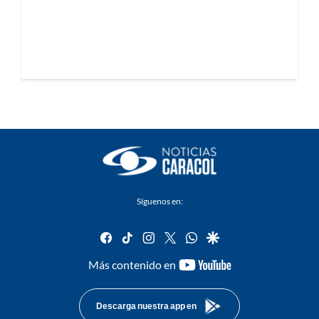
Síguenos en:
facebook
tiktok
instagram
twitter
whatsapp
google
youtube-
Más contenido en
footer
Descarga nuestra app en