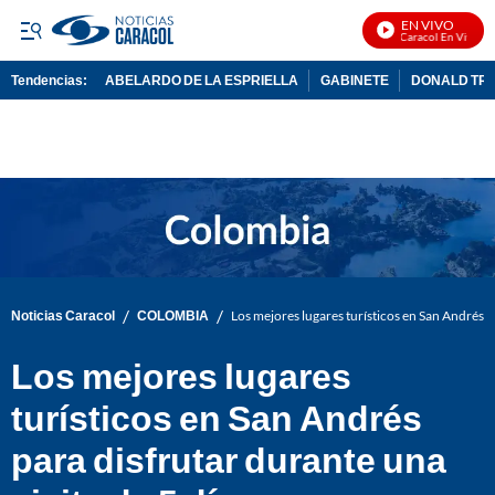
EN VIVO
Noticias Caracol En Vivo
Tendencias:
ABELARDO DE LA ESPRIELLA
GABINETE
DONALD TR
PUBLICIDAD
/
/
Noticias Caracol
COLOMBIA
Los mejores lugares turísticos en San Andrés pa
Los mejores lugares
turísticos en San Andrés
para disfrutar durante una