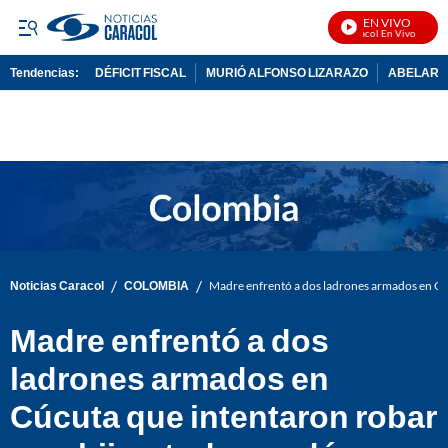
EN VIVO
Noticias Caracol En Vivo
Tendencias:
DÉFICIT FISCAL
MURIÓ ALFONSO LIZARAZO
ABELARDO
PUBLICIDAD
/
/
Noticias Caracol
COLOMBIA
Madre enfrentó a dos ladrones armados en Cúc
Madre enfrentó a dos
ladrones armados en
Cúcuta que intentaron robar