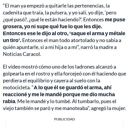
“El man ya empezó a quitarle las pertenencias, la
cadenita que traía, la pulsera, y yo salí, yo dije, ‘pero
¿qué pasó?, ¿qué le están haciendo?’. Entonces
me puse
grosera, yo ni supe qué fue lo que les dije.
Entonces ese le dijo al otro, ‘saque el arma y métale
un tiro’.
Entonces el man todo atortolado y no sabía a
quién apuntarle, si a mi hija o a mí”, narró la madre a
Noticias Caracol.
El video mostró cómo uno de los ladrones alcanzó a
golpearla en el rostro y ella forcejeó con él haciendo que
perdiera el equilibrio y cayera al suelo con la
motocicleta. “
A lo que él se guardó el arma, ahí
reaccioné y me le mandé porque me dio mucha
rabia
. Me le mandé y lo tumbé. Al tumbarlo, pues el
viejo también se paró y me manoteaba”, agregó la mujer.
PUBLICIDAD