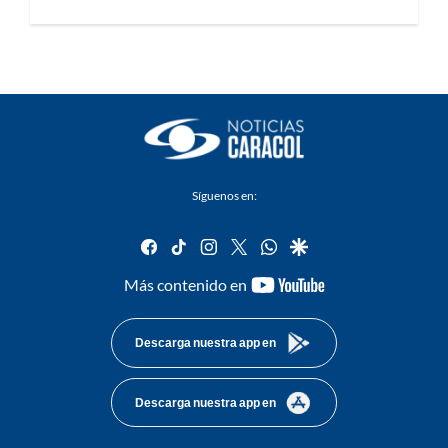
Síguenos en:
facebook
tiktok
instagram
twitter
whatsapp
google
youtube-
Más contenido en
footer
Descarga nuestra app en
Descarga nuestra app en