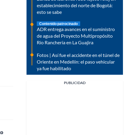
establecimiento del norte de Bogotá:
esto se sabe
Contenido patrocinado
ADR entrega avances en el suministro
de agua del Proyecto Multipropósito
Río Ranchería en La Guajira
Fotos | Así fue el accidente en el túnel de
Oriente en Medellín: el paso vehicular
ya fue habilitado
PUBLICIDAD
to