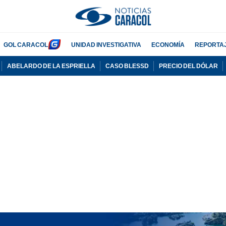
GOL CARACOL
UNIDAD INVESTIGATIVA
ECONOMÍA
REPORTA
ABELARDO DE LA ESPRIELLA
CASO BLESSD
PRECIO DEL DÓLAR
PUBLICIDAD