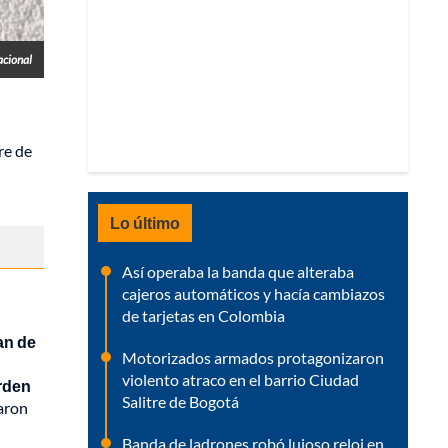
acional
re de
Lo último
Así operaba la banda que alteraba
cajeros automáticos y hacía cambiazos
de tarjetas en Colombia
an de
Motorizados armados protagonizaron
violento atraco en el barrio Ciudad
orden
Salitre de Bogotá
uaron
Banda de ladrones robó lujoso reloj en