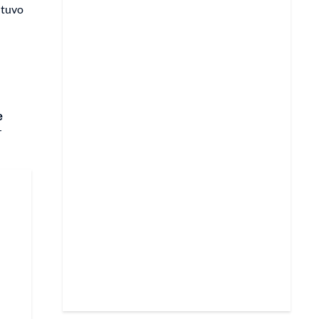
r tuvo
e
r