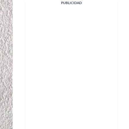
PUBLICIDAD
Facebook
X
Whatsapp
Copiar enlace
Telegram
LinkedIn