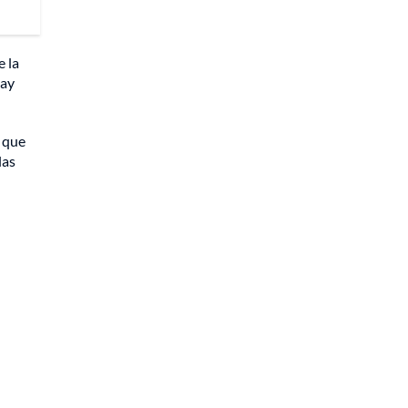
e la
hay
s que
las