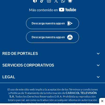
facebook
tiktok
instagram
twitter
whatsapp
google
youtube-
Más contenido en
footer
Descarga nuestra app en
Descarga nuestra app en
RED DE PORTALES
SERVICIOS CORPORATIVOS
LEGAL
El uso de este sitio web implica la aceptación de los
Términos y condiciones
y
Políticas de Tratamiento de la Información
de
CARACOL TELEVISIÓN
S.A.
Todos los Derechos Reservados D.R.A. Prohibida su reproducción
total o parcial, así como su traducción a cualquier idioma sin autorización
cl
escrita de su titular. Reproduction in whole or in part, or translation