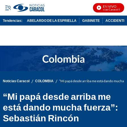
EN VIVO
Noticias Caracol En Viv
Tendencias:
ABELARDO DE LA ESPRIELLA
GABINETE
ACCIDENTE 
PUBLICIDAD
/
/
Noticias Caracol
COLOMBIA
“Mi papá desde arriba me está dando mucha fu
“Mi papá desde arriba me
está dando mucha fuerza”:
Sebastián Rincón