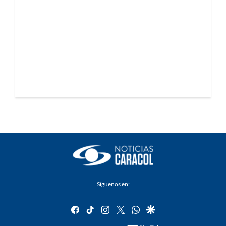
Síguenos en:
facebook
tiktok
instagram
twitter
whatsapp
google