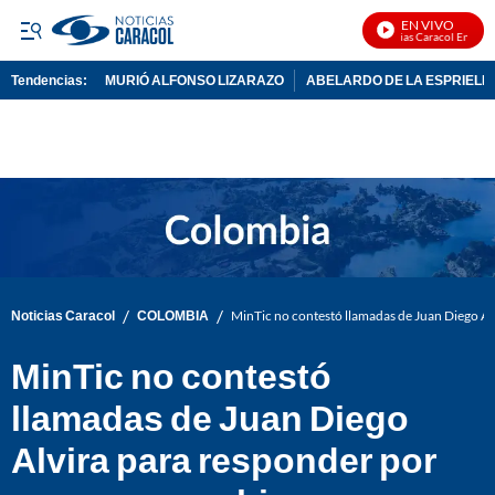
EN VIVO
Noticias Caracol En Vivo
Tendencias:
MURIÓ ALFONSO LIZARAZO
ABELARDO DE LA ESPRIELL
PUBLICIDAD
/
/
Noticias Caracol
COLOMBIA
MinTic no contestó llamadas de Juan Diego Al
MinTic no contestó
llamadas de Juan Diego
Alvira para responder por