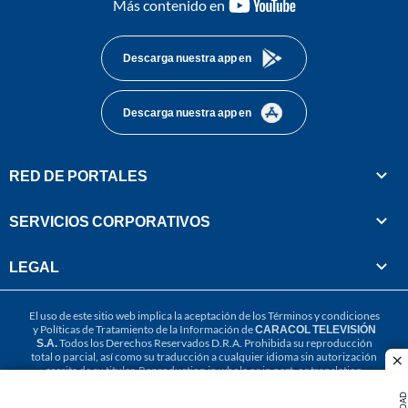
youtube-
Más contenido en
footer
Descarga nuestra app en
Descarga nuestra app en
RED DE PORTALES
SERVICIOS CORPORATIVOS
LEGAL
El uso de este sitio web implica la aceptación de los
Términos y condiciones
y
Políticas de Tratamiento de la Información
de
CARACOL TELEVISIÓN
S.A.
Todos los Derechos Reservados D.R.A. Prohibida su reproducción
total o parcial, así como su traducción a cualquier idioma sin autorización
cl
escrita de su titular. Reproduction in whole or in part, or translation
without written permission is prohibited. All rights reserved 2025.