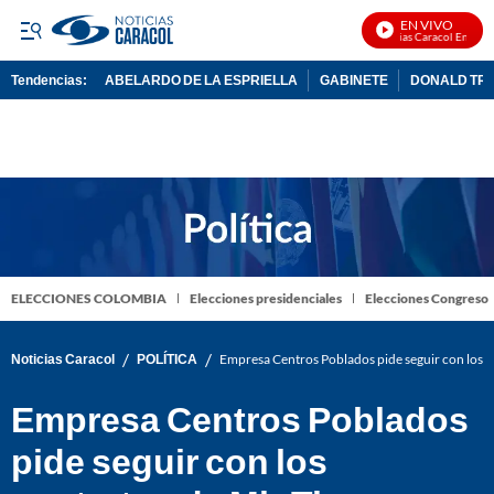
EN VIVO
Noticias Caracol En Vivo
Tendencias:
ABELARDO DE LA ESPRIELLA
GABINETE
DONALD TR
PUBLICIDAD
ELECCIONES COLOMBIA
Elecciones presidenciales
Elecciones Congreso
/
/
Noticias Caracol
POLÍTICA
Empresa Centros Poblados pide seguir con los c
Empresa Centros Poblados
pide seguir con los