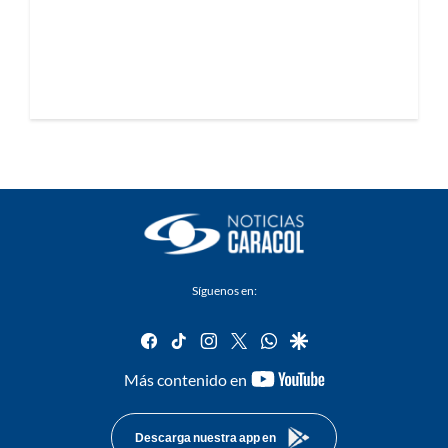
Síguenos en:
facebook
tiktok
instagram
twitter
whatsapp
google
youtube-
Más contenido en
footer
Descarga nuestra app en