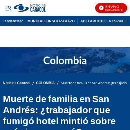
EN VIVO
Noticias Caracol En Vivo
Tendencias:
MURIÓ ALFONSO LIZARAZO
ABELARDO DE LA ESPRIELL
PUBLICIDAD
/
/
Noticias Caracol
COLOMBIA
Muerte de familia en San Andrés: ¿trabajador
Muerte de familia en San
Andrés: ¿trabajador que
fumigó hotel mintió sobre