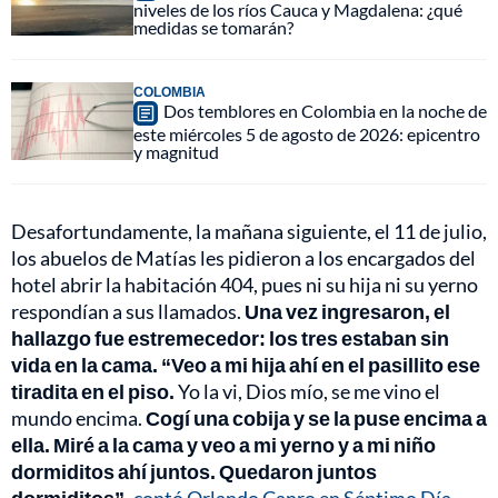
niveles de los ríos Cauca y Magdalena: ¿qué
medidas se tomarán?
COLOMBIA
Dos temblores en Colombia en la noche de
este miércoles 5 de agosto de 2026: epicentro
y magnitud
Desafortundamente, la mañana siguiente, el 11 de julio,
los abuelos de Matías les pidieron a los encargados del
hotel abrir la habitación 404, pues ni su hija ni su yerno
respondían a sus llamados.
Una vez ingresaron, el
hallazgo fue estremecedor: los tres estaban sin
vida en la cama. “Veo a mi hija ahí en el pasillito ese
tiradita en el piso.
Yo la vi, Dios mío, se me vino el
mundo encima.
Cogí una cobija y se la puse encima a
ella. Miré a la cama y veo a mi yerno y a mi niño
dormiditos ahí juntos. Quedaron juntos
dormiditos”,
contó Orlando Canro en Séptimo Día.