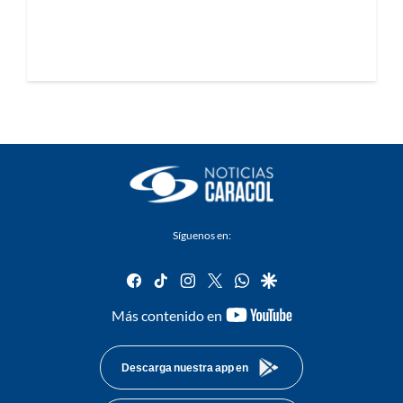
Síguenos en:
facebook
tiktok
instagram
twitter
whatsapp
google
youtube-
Más contenido en
footer
Descarga nuestra app en