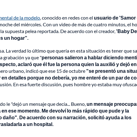
imental de la modelo
, conocido en redes con el
usuario de 'Samor
 noche del miércoles. Con un video de más de cuatro minutos, el 
 la supuesta pelea reportada. De acuerdo con el creador,
'Baby De
os un hogar”.
 La verdad lo último que quería en esta situación es tener que sal
a grabación ya que "
personas salieron a hablar diciendo menti
specto, aclaró que él fue la persona quien la auxilió y dejó en
énero urbano, indicó que ese 15 de octubre
"se presentó una situ
 en detalles porque no debería, yo me enteré de un par de c
cusión
.
En esa fuerte discusión, pues hombre yo estaba muy ofusca
o le "dejó un mensaje que decía... Bueno,
un mensaje preocupa
en ese momento. Me devolví lo más rápido que pude y la
 daño". De acuerdo con su narración, solicitó ayuda a los
rasladarla a un hospital.