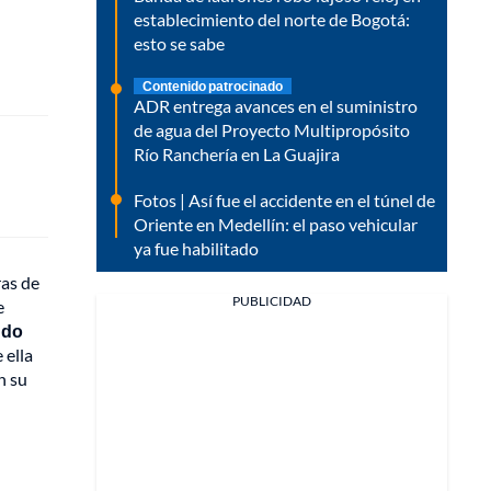
establecimiento del norte de Bogotá:
esto se sabe
Contenido patrocinado
ADR entrega avances en el suministro
de agua del Proyecto Multipropósito
Río Ranchería en La Guajira
Fotos | Así fue el accidente en el túnel de
Oriente en Medellín: el paso vehicular
ya fue habilitado
ras de
PUBLICIDAD
e
ndo
 ella
n su