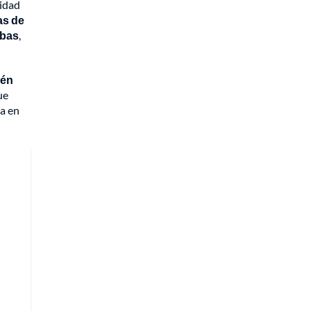
idad
as de
ebas
,
ién
ue
ba en