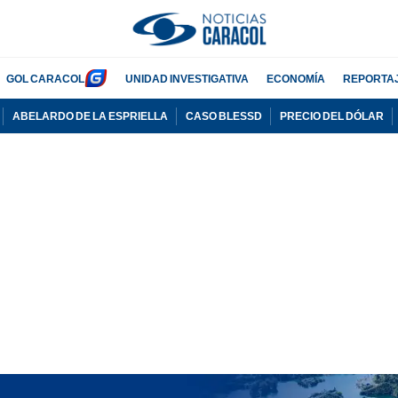
GOL CARACOL
UNIDAD INVESTIGATIVA
ECONOMÍA
REPORTA
ABELARDO DE LA ESPRIELLA
CASO BLESSD
PRECIO DEL DÓLAR
PUBLICIDAD