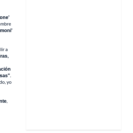
 one'
hombre
moni'
ir a
ras,
ación
osas"
.
do, yo
nte
,