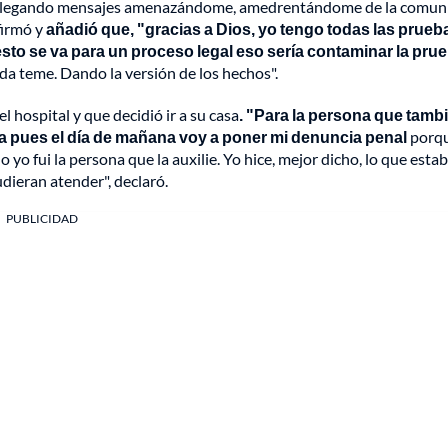
án llegando mensajes amenazándome, amedrentándome de la comun
firmó y
añadió que, "gracias a Dios, yo tengo todas las prueb
sto se va para un proceso legal eso sería contaminar la pru
ada teme. Dando la versión de los hechos".
l hospital y que decidió ir a su casa
. "Para la persona que tamb
ria pues el día de mañana voy a poner mi denuncia penal
porq
o fui la persona que la auxilie. Yo hice, mejor dicho, lo que esta
udieran atender", declaró.
PUBLICIDAD