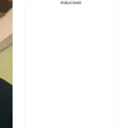
PUBLICIDAD
Facebook
X
Whatsapp
Copiar enlace
Telegram
LinkedIn