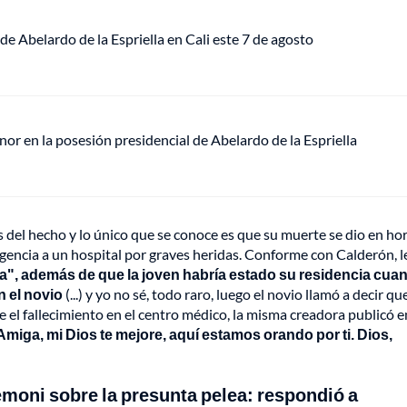
de Abelardo de la Espriella en Cali este 7 de agosto
or en la posesión presidencial de Abelardo de la Espriella
s del hecho y lo único que se conoce es que su muerte se dio en ho
rgencia a un hospital por graves heridas. Conforme con Calderón, l
ara", además de que la joven habría estado su residencia cua
n el novio
(...) y yo no sé, todo raro, luego el novio llamó a decir que
e el fallecimiento en el centro médico, la misma creadora publicó e
Amiga, mi Dios te mejore, aquí estamos orando por ti. Dios,
Demoni sobre la presunta pelea: respondió a