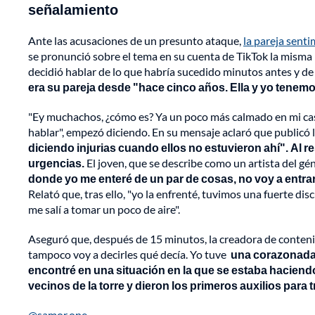
señalamiento
Ante las acusaciones de un presunto ataque,
la pareja sent
se pronunció sobre el tema en su cuenta de TikTok la misma
decidió hablar de lo que habría sucedido minutos antes y de
era su pareja desde "hace cinco años. Ella y yo tenem
"Ey muchachos, ¿cómo es? Ya un poco más calmado en mi casa.
hablar", empezó diciendo. En su mensaje aclaró que publicó l
diciendo injurias cuando ellos no estuvieron ahí". Al re
urgencias.
El joven, que se describe como un artista del g
donde yo me enteré de un par de cosas, no voy a entrar
Relató que, tras ello, "yo la enfrenté, tuvimos una fuerte dis
me salí a tomar un poco de aire".
Aseguró que, después de 15 minutos, la creadora de contenid
tampoco voy a decirles qué decía. Yo tuve
una corazonada 
encontré en una situación en la que se estaba haciendo
vecinos de la torre y dieron los primeros auxilios para t
@samor.one