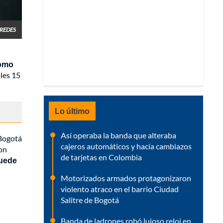
REDES
como
les 15
Lo último
Así operaba la banda que alteraba
 Bogotá
cajeros automáticos y hacía cambiazos
on
de tarjetas en Colombia
quede
Motorizados armados protagonizaron
violento atraco en el barrio Ciudad
Salitre de Bogotá
Banda de ladrones robó lujoso reloj en