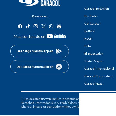
Caracol Televisión
Blu Radio
Síguenos en:
Gol Caracol
facebook
tiktok
instagram
twitter
whatsapp
google
La Kalle
youtube-
Más contenido en
HJCK
footer
DiTu
Descarga nuestra app en
El Espectador
Teatro Mayor
Descarga nuestra app en
Caracol Internacional
Caracol Corporativo
Caracol Next
El uso de este sitio web implica la aceptación de los
Términos y condici
Derechos Reservados D.R.A. Prohibida su reproducción total o parcial, a
whole or in part, or translation without written permission is prohibited