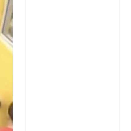
X
Whatsapp
Copiar enlace
Telegram
LinkedIn