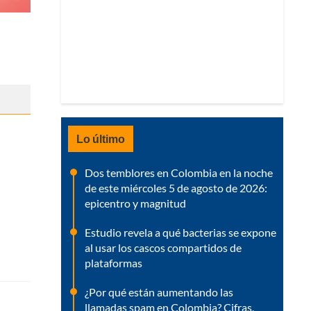
Lo último
Dos temblores en Colombia en la noche
de este miércoles 5 de agosto de 2026:
epicentro y magnitud
Estudio revela a qué bacterias se expone
al usar los cascos compartidos de
plataformas
¿Por qué están aumentando las
llamadas spam en Colombia? Cifras,