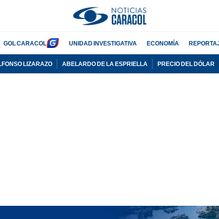
GOL CARACOL
UNIDAD INVESTIGATIVA
ECONOMÍA
REPORTA
LFONSO LIZARAZO
ABELARDO DE LA ESPRIELLA
PRECIO DEL DÓLAR
PUBLICIDAD