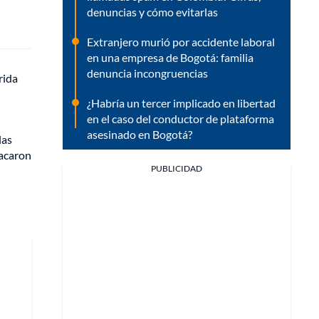
denuncias y cómo evitarlas
Extranjero murió por accidente laboral
en una empresa de Bogotá: familia
denuncia incongruencias
rida
¿Habría un tercer implicado en libertad
en el caso del conductor de plataforma
asesinado en Bogotá?
las
racaron
PUBLICIDAD