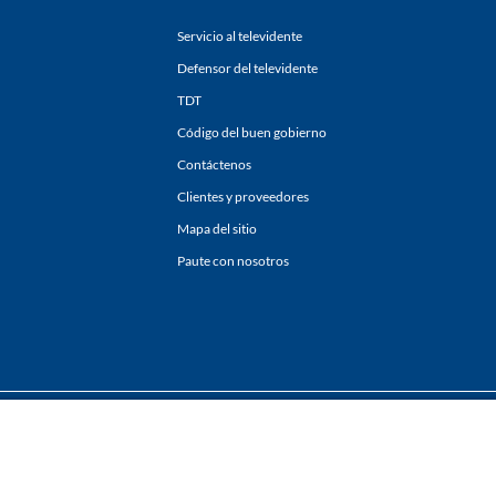
Servicio al televidente
Defensor del televidente
TDT
Código del buen gobierno
Contáctenos
Clientes y proveedores
Mapa del sitio
Paute con nosotros
ones
y
Políticas de Tratamiento de la Información
de
CARACOL TELEVISIÓN S.A.
Todo
sí como su traducción a cualquier idioma sin autorización escrita de su titular. Repro
. All rights reserved 2025.