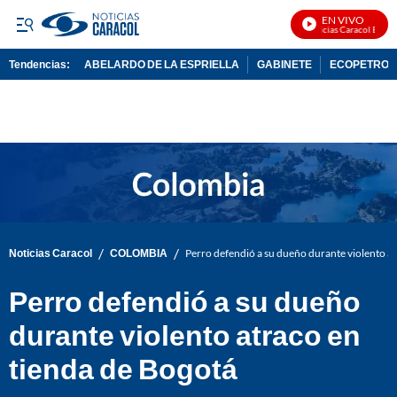
EN VIVO
Noticias Caracol En Viv
Tendencias:
ABELARDO DE LA ESPRIELLA
GABINETE
ECOPETROL
PUBLICIDAD
/
/
Noticias Caracol
COLOMBIA
Perro defendió a su dueño durante violento a
Perro defendió a su dueño
durante violento atraco en
tienda de Bogotá