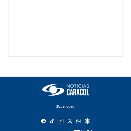
Síguenos en:
facebook
tiktok
instagram
twitter
whatsapp
google