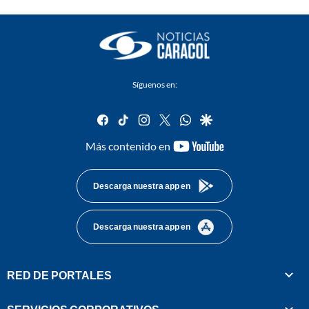
Síguenos en:
facebook
tiktok
instagram
twitter
whatsapp
google
youtube-
Más contenido en
footer
Descarga nuestra app en
Descarga nuestra app en
RED DE PORTALES