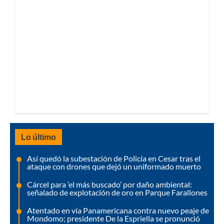
Lo último
Así quedó la subestación de Policía en Cesar tras el
ataque con drones que dejó un uniformado muerto
Cárcel para ‘el más buscado’ por daño ambiental:
señalado de explotación de oro en Parque Farallones
Atentado en vía Panamericana contra nuevo peaje de
Mondomo; presidente De la Espriella se pronunció