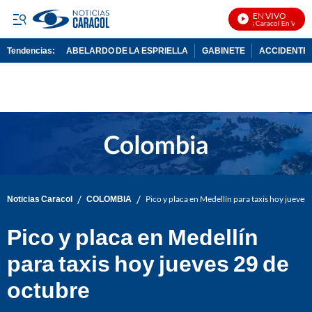
EN VIVO
Noticias Caracol En Vivo
Tendencias:
ABELARDO DE LA ESPRIELLA
GABINETE
ACCIDENTE 
PUBLICIDAD
/
/
Noticias Caracol
COLOMBIA
Pico y placa en Medellín para taxis hoy jueves
Pico y placa en Medellín
para taxis hoy jueves 29 de
octubre