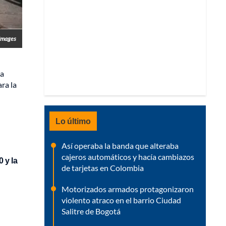
Images
ma
ara la
Lo último
Así operaba la banda que alteraba
cajeros automáticos y hacía cambiazos
 y la
de tarjetas en Colombia
Motorizados armados protagonizaron
violento atraco en el barrio Ciudad
Salitre de Bogotá