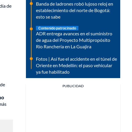
Banda de ladrones robó lujoso reloj en
día de
establecimiento del norte de Bogotá:
esto se sabe
Contenido patrocinado
ADR entrega avances en el suministro
de agua del Proyecto Multipropósito
Río Ranchería en La Guajira
Fotos | Así fue el accidente en el túnel de
Oriente en Medellín: el paso vehicular
ya fue habilitado
ede
PUBLICIDAD
no
 más