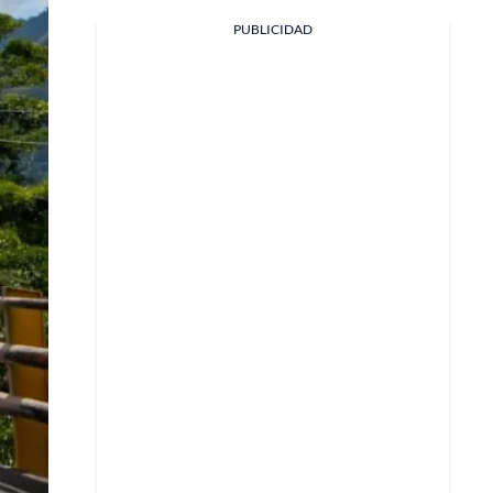
PUBLICIDAD
Facebook
X
Whatsapp
Copiar enlace
Telegram
LinkedIn