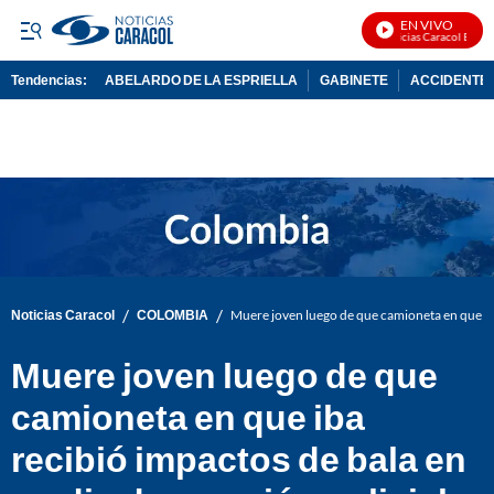
EN VIVO
Noticias Caracol En Viv
Tendencias:
ABELARDO DE LA ESPRIELLA
GABINETE
ACCIDENTE 
PUBLICIDAD
/
/
Noticias Caracol
COLOMBIA
Muere joven luego de que camioneta en que iba
Muere joven luego de que
camioneta en que iba
recibió impactos de bala en