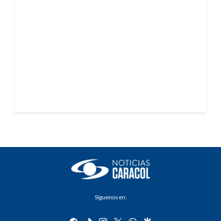
Síguenos en:
facebook
tiktok
instagram
twitter
whatsapp
google