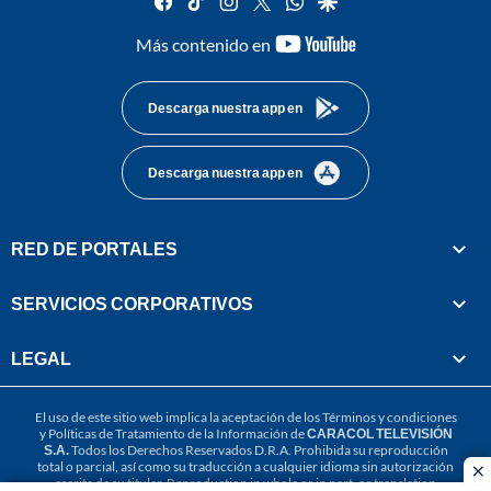
youtube-
Más contenido en
footer
Descarga nuestra app en
Descarga nuestra app en
RED DE PORTALES
SERVICIOS CORPORATIVOS
LEGAL
El uso de este sitio web implica la aceptación de los
Términos y condiciones
y
Políticas de Tratamiento de la Información
de
CARACOL TELEVISIÓN
S.A.
Todos los Derechos Reservados D.R.A. Prohibida su reproducción
total o parcial, así como su traducción a cualquier idioma sin autorización
cl
escrita de su titular. Reproduction in whole or in part, or translation