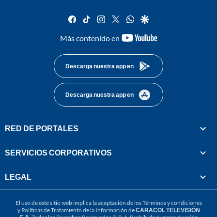
facebook
tiktok
instagram
twitter
whatsapp
google
youtube-
Más contenido en
footer
Descarga nuestra app en
Descarga nuestra app en
RED DE PORTALES
SERVICIOS CORPORATIVOS
LEGAL
El uso de este sitio web implica la aceptación de los
Términos y condiciones
y
Políticas de Tratamiento de la Información
de
CARACOL TELEVISIÓN