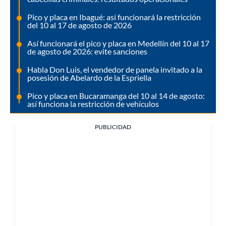
Pico y placa en Ibagué: así funcionará la restricción
del 10 al 17 de agosto de 2026
Así funcionará el pico y placa en Medellín del 10 al 17
de agosto de 2026: evite sanciones
Habla Don Luis, el vendedor de panela invitado a la
posesión de Abelardo de la Espriella
Pico y placa en Bucaramanga del 10 al 14 de agosto:
así funciona la restricción de vehículos
PUBLICIDAD