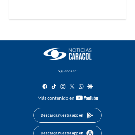
Síguenos en:
facebook
tiktok
instagram
twitter
whatsapp
google
youtube-
Más contenido en
footer
Descarga nuestra app en
Descarga nuestra app en