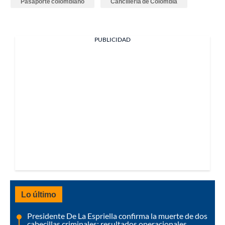
Pasaporte colombiano
Cancillería de Colombia
PUBLICIDAD
Lo último
Presidente De La Espriella confirma la muerte de dos
cabecillas criminales: resultados operacionales