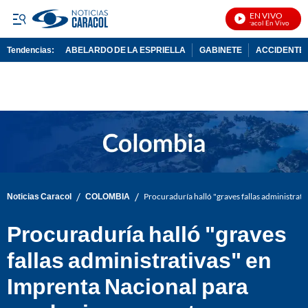
EN VIVO
Noticias Caracol En Vivo
Tendencias:
ABELARDO DE LA ESPRIELLA
GABINETE
ACCIDENTE 
PUBLICIDAD
/
/
Noticias Caracol
COLOMBIA
Procuraduría halló "graves fallas administrat
Procuraduría halló "graves
fallas administrativas" en
Imprenta Nacional para