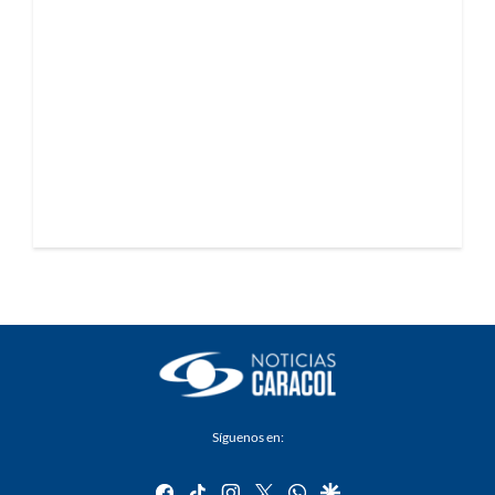
Síguenos en:
facebook
tiktok
instagram
twitter
whatsapp
google