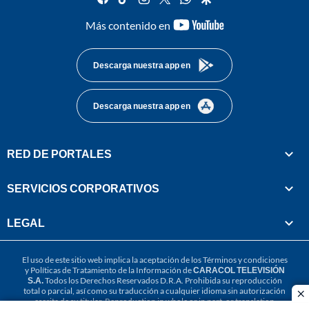
youtube-
Más contenido en
footer
Descarga nuestra app en
Descarga nuestra app en
RED DE PORTALES
SERVICIOS CORPORATIVOS
LEGAL
El uso de este sitio web implica la aceptación de los
Términos y condiciones
y
Políticas de Tratamiento de la Información
de
CARACOL TELEVISIÓN
S.A.
Todos los Derechos Reservados D.R.A. Prohibida su reproducción
total o parcial, así como su traducción a cualquier idioma sin autorización
cl
escrita de su titular. Reproduction in whole or in part, or translation