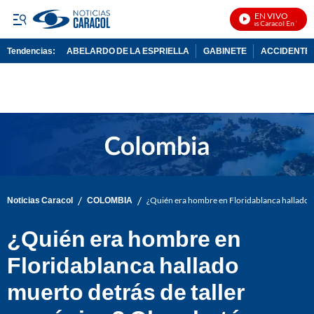
EN VIVO
Noticias Caracol En Vivo
Tendencias:
ABELARDO DE LA ESPRIELLA
GABINETE
ACCIDENTE 
PUBLICIDAD
/
/
Noticias Caracol
COLOMBIA
¿Quién era hombre en Floridablanca hallado mu
¿Quién era hombre en
Floridablanca hallado
muerto detrás de taller