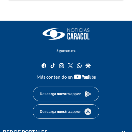
Síguenos en:
facebook
tiktok
instagram
twitter
whatsapp
google
youtube-
Más contenido en
footer
Descarga nuestra app en
Descarga nuestra app en
RED DE PORTALES