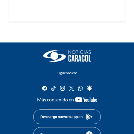
Síguenos en:
facebook
tiktok
instagram
twitter
whatsapp
google
youtube-
Más contenido en
footer
Descarga nuestra app en