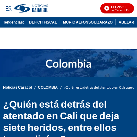
EN VIVO
Noticias Caracol En Vivo
Tendencias:
DÉFICIT FISCAL
MURIÓ ALFONSO LIZARAZO
ABELARDO
PUBLICIDAD
/
/
Noticias Caracol
COLOMBIA
¿Quién está detrás del atentado en Cali que deja
¿Quién está detrás del
atentado en Cali que deja
siete heridos, entre ellos