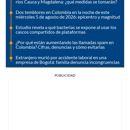
ríos Cauca y Magdalena: ¿qué medidas se tomarán?
Dos temblores en Colombia en la noche de este
miércoles 5 de agosto de 2026: epicentro y magnitud
Estudio revela a qué bacterias se expone al usar los
cascos compartidos de plataformas
¿Por qué están aumentando las llamadas spam en
Colombia? Cifras, denuncias y cómo evitarlas
Extranjero murió por accidente laboral en una
empresa de Bogotá: familia denuncia incongruencias
PUBLICIDAD