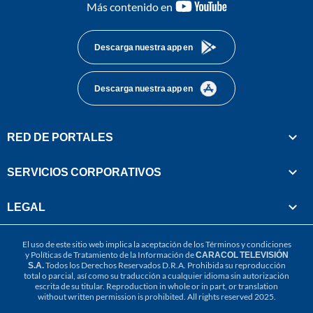
youtube-
Más contenido en
footer
Descarga nuestra app en
Descarga nuestra app en
RED DE PORTALES
SERVICIOS CORPORATIVOS
LEGAL
El uso de este sitio web implica la aceptación de los
Términos y condiciones
y
Políticas de Tratamiento de la Información
de
CARACOL TELEVISIÓN
S.A.
Todos los Derechos Reservados D.R.A. Prohibida su reproducción
total o parcial, así como su traducción a cualquier idioma sin autorización
escrita de su titular. Reproduction in whole or in part, or translation
without written permission is prohibited. All rights reserved 2025.