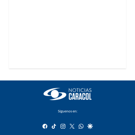
Síguenos en:
facebook
tiktok
instagram
twitter
whatsapp
google