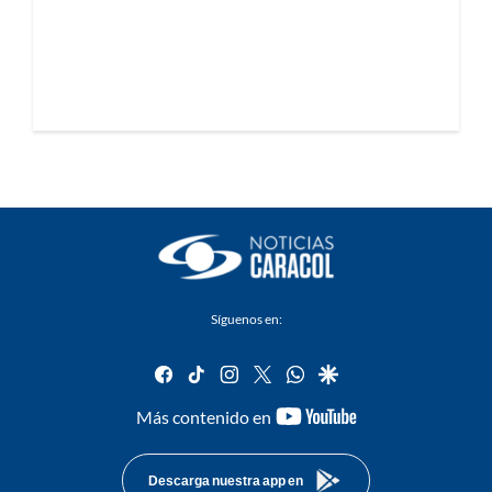
Síguenos en:
facebook
tiktok
instagram
twitter
whatsapp
google
youtube-
Más contenido en
footer
Descarga nuestra app en