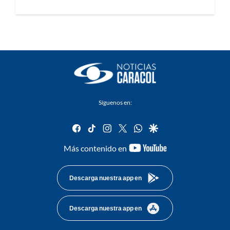
Síguenos en:
facebook
tiktok
instagram
twitter
whatsapp
google
youtube-
Más contenido en
footer
Descarga nuestra app en
Descarga nuestra app en