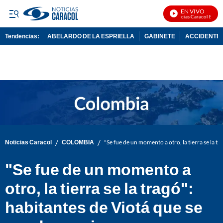
EN VIVO
Noticias Caracol En Vivo
Tendencias:
ABELARDO DE LA ESPRIELLA
GABINETE
ACCIDENTE 
PUBLICIDAD
/
/
Noticias Caracol
COLOMBIA
"Se fue de un momento a otro, la tierra se la t
"Se fue de un momento a
otro, la tierra se la tragó":
habitantes de Viotá que se