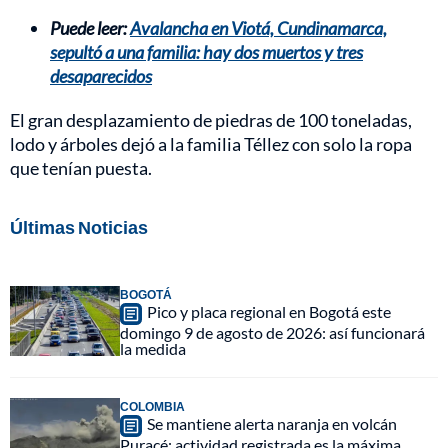
Puede leer:
Avalancha en Viotá, Cundinamarca,
sepultó a una familia: hay dos muertos y tres
desaparecidos
El gran desplazamiento de piedras de 100 toneladas,
lodo y árboles dejó a la familia Téllez con solo la ropa
que tenían puesta.
Últimas Noticias
BOGOTÁ
Pico y placa regional en Bogotá este
domingo 9 de agosto de 2026: así funcionará
la medida
COLOMBIA
Se mantiene alerta naranja en volcán
Puracé: actividad registrada es la máxima