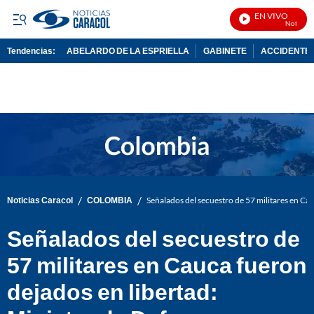
EN VIVO
Noticias C
Tendencias:
ABELARDO DE LA ESPRIELLA
GABINETE
ACCIDENTE 
PUBLICIDAD
/
/
Noticias Caracol
COLOMBIA
Señalados del secuestro de 57 militares en Ca
Señalados del secuestro de
57 militares en Cauca fueron
dejados en libertad: