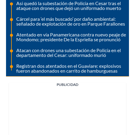
Así quedó la subestación de Policía en Cesar tras el
ataque con drones que dejó un uniformado muerto
Cárcel para ‘el más buscado’ por daño ambiental:
señalado de explotación de oro en Parque Farallones
Atentado en vía Panamericana contra nuevo peaje de
Mondomo; presidente De la Espriella se pronunció
Atacan con drones una subestación de Policía en el
departamento del Cesar: uniformado murió
Registran dos atentados en el Guaviare: explosivos
fueron abandonados en carrito de hamburguesas
PUBLICIDAD