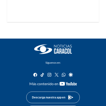
Síguenos en:
facebook
tiktok
instagram
twitter
whatsapp
google
youtube-
Más contenido en
footer
Descarga nuestra app en