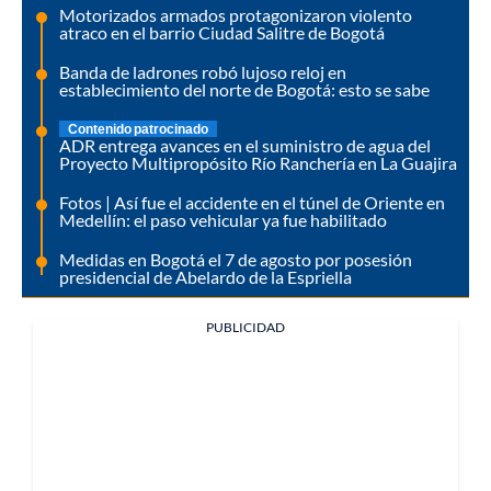
Motorizados armados protagonizaron violento
atraco en el barrio Ciudad Salitre de Bogotá
Banda de ladrones robó lujoso reloj en
establecimiento del norte de Bogotá: esto se sabe
Contenido patrocinado
ADR entrega avances en el suministro de agua del
Proyecto Multipropósito Río Ranchería en La Guajira
Fotos | Así fue el accidente en el túnel de Oriente en
Medellín: el paso vehicular ya fue habilitado
Medidas en Bogotá el 7 de agosto por posesión
presidencial de Abelardo de la Espriella
PUBLICIDAD