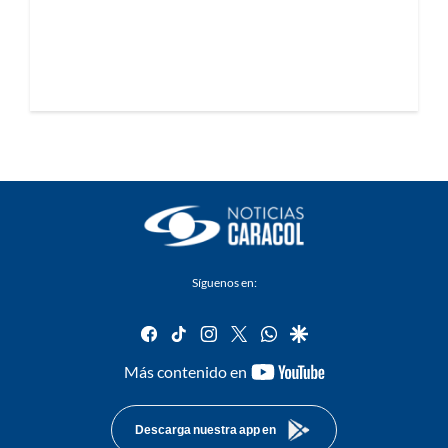
Síguenos en:
facebook
tiktok
instagram
twitter
whatsapp
google
youtube-
Más contenido en
footer
Descarga nuestra app en