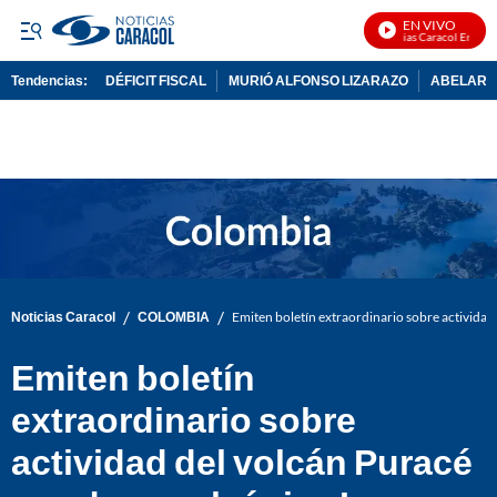
EN VIVO
Noticias Caracol En Vivo
Tendencias:
DÉFICIT FISCAL
MURIÓ ALFONSO LIZARAZO
ABELARDO
PUBLICIDAD
/
/
Noticias Caracol
COLOMBIA
Emiten boletín extraordinario sobre activida
Emiten boletín
extraordinario sobre
actividad del volcán Puracé