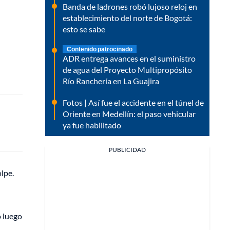
Banda de ladrones robó lujoso reloj en
establecimiento del norte de Bogotá:
esto se sabe
Contenido patrocinado
ADR entrega avances en el suministro
de agua del Proyecto Multipropósito
Río Ranchería en La Guajira
Fotos | Así fue el accidente en el túnel de
Oriente en Medellín: el paso vehicular
ya fue habilitado
PUBLICIDAD
lpe.
ó luego