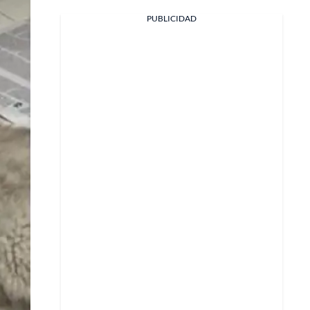
PUBLICIDAD
Facebook
X
Whatsapp
Copiar enlace
Telegram
LinkedIn