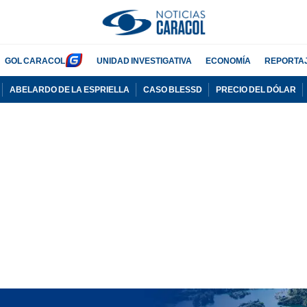
GOL CARACOL
UNIDAD INVESTIGATIVA
ECONOMÍA
REPORTA
ABELARDO DE LA ESPRIELLA
CASO BLESSD
PRECIO DEL DÓLAR
PUBLICIDAD