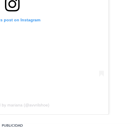
is post on Instagram
d by mariana (@avvrilshoe)
PUBLICIDAD