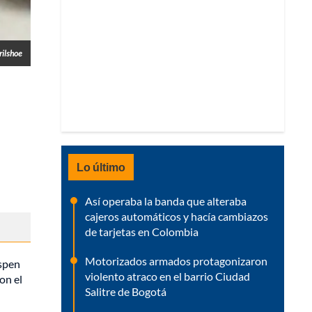
rilshoe
Lo último
Así operaba la banda que alteraba
cajeros automáticos y hacía cambiazos
de tarjetas en Colombia
Motorizados armados protagonizaron
Aspen
violento atraco en el barrio Ciudad
on el
Salitre de Bogotá