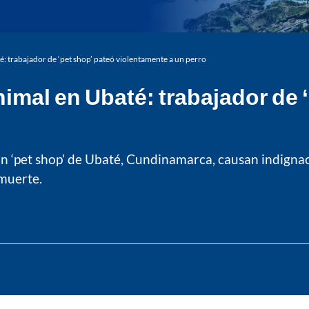
é: trabajador de ‘pet shop’ pateó violentamente a un perro
nimal en Ubaté: trabajador de 
n ‘pet shop’ de Ubaté, Cundinamarca, causan indignaci
 muerte.