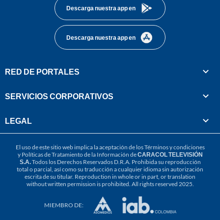
Descarga nuestra app en
Descarga nuestra app en
RED DE PORTALES
SERVICIOS CORPORATIVOS
LEGAL
El uso de este sitio web implica la aceptación de los
Términos y condiciones
y
Políticas de Tratamiento de la Información
de
CARACOL TELEVISIÓN
S.A.
Todos los Derechos Reservados D.R.A. Prohibida su reproducción
total o parcial, así como su traducción a cualquier idioma sin autorización
escrita de su titular. Reproduction in whole or in part, or translation
without written permission is prohibited. All rights reserved 2025.
MIEMBRO DE: