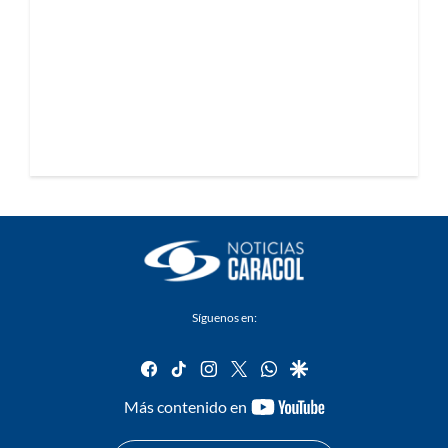
Síguenos en:
facebook
tiktok
instagram
twitter
whatsapp
google
youtube-
Más contenido en
footer