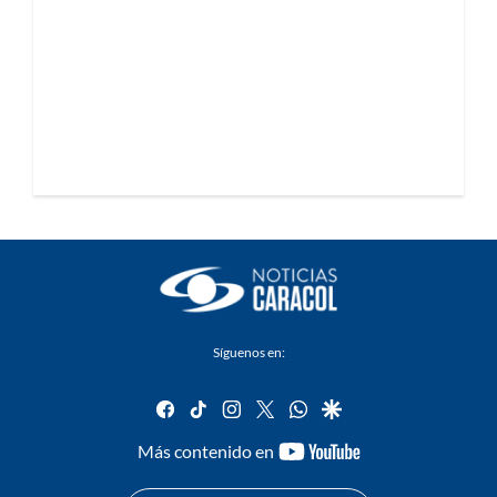
Síguenos en:
facebook
tiktok
instagram
twitter
whatsapp
google
youtube-
Más contenido en
footer