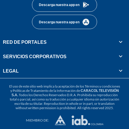
Descarga nuestra app en
Descarga nuestra app en
RED DE PORTALES
SERVICIOS CORPORATIVOS
LEGAL
El uso de este sitio web implica la aceptación de los
Términos y condiciones
y
Políticas de Tratamiento de la Información
de
CARACOL TELEVISIÓN
S.A.
Todos los Derechos Reservados D.R.A. Prohibida su reproducción
total o parcial, así como su traducción a cualquier idioma sin autorización
escrita de su titular. Reproduction in whole or in part, or translation
without written permission is prohibited. All rights reserved 2025.
MIEMBRO DE: