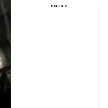
Facebook
PUBLICIDAD
X
Whatsapp
Copiar enlace
Telegram
LinkedIn