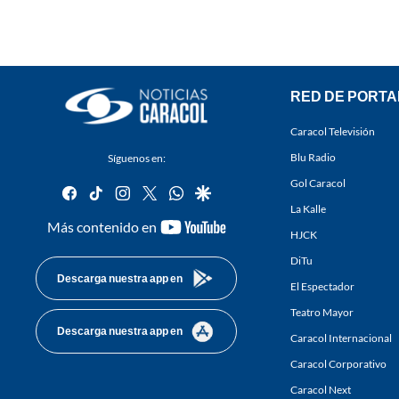
RED DE PORTA
Caracol Televisión
Blu Radio
Síguenos en:
Gol Caracol
facebook
tiktok
instagram
twitter
whatsapp
google
La Kalle
youtube-
Más contenido en
HJCK
footer
DiTu
Descarga nuestra app en
El Espectador
Teatro Mayor
Descarga nuestra app en
Caracol Internacional
Caracol Corporativo
Caracol Next