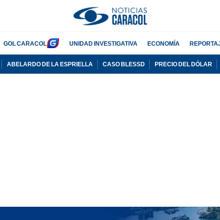
GOL CARACOL
UNIDAD INVESTIGATIVA
ECONOMÍA
REPORTA
ABELARDO DE LA ESPRIELLA
CASO BLESSD
PRECIO DEL DÓLAR
PUBLICIDAD