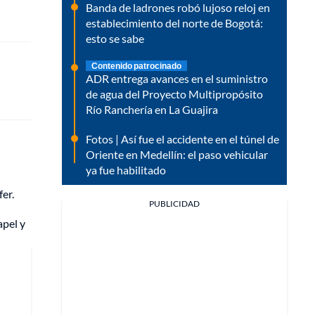
Banda de ladrones robó lujoso reloj en
establecimiento del norte de Bogotá:
esto se sabe
Contenido patrocinado
ADR entrega avances en el suministro
de agua del Proyecto Multipropósito
Río Ranchería en La Guajira
Fotos | Así fue el accidente en el túnel de
Oriente en Medellín: el paso vehicular
ya fue habilitado
fer.
PUBLICIDAD
apel y