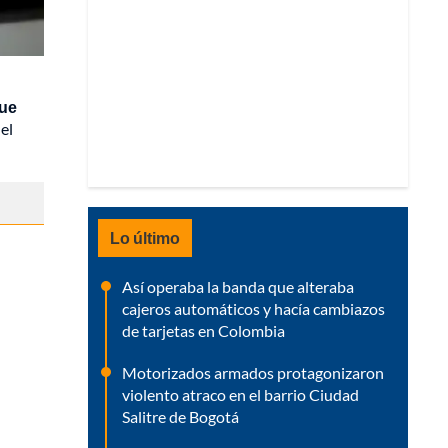
que
el
Lo último
Así operaba la banda que alteraba
cajeros automáticos y hacía cambiazos
de tarjetas en Colombia
Motorizados armados protagonizaron
violento atraco en el barrio Ciudad
Salitre de Bogotá