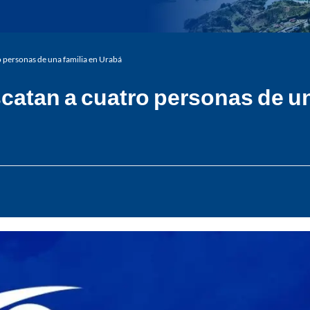
ro personas de una familia en Urabá
scatan a cuatro personas de u