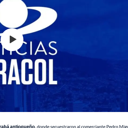
Urabá antioqueño,
donde secuestraron al comerciante Pedro Mig