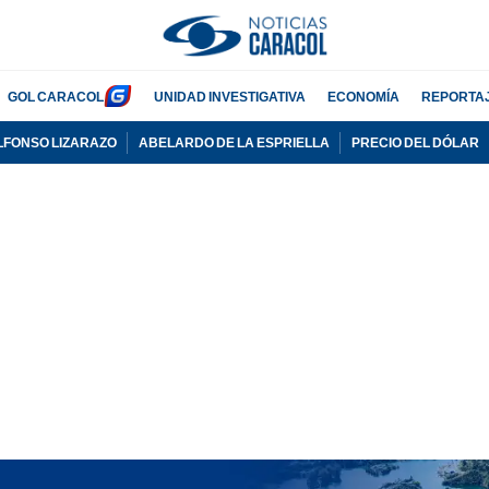
GOL CARACOL
UNIDAD INVESTIGATIVA
ECONOMÍA
REPORTA
LFONSO LIZARAZO
ABELARDO DE LA ESPRIELLA
PRECIO DEL DÓLAR
PUBLICIDAD