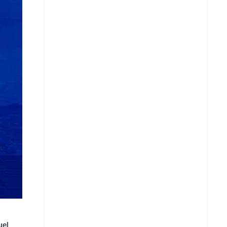
Copiar enlace
Telegram
LinkedIn
uel