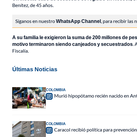
Benítez, de 45 años.
Síganos en nuestro
WhatsApp Channel
, para recibir las
A su familia le exigieron la suma de 200 millones de p
motivo terminaron siendo canjeados y secuestrados
. 
Fiscalía.
Últimas Noticias
COLOMBIA
Murió hipopótamo recién nacido en Anti
COLOMBIA
Caracol recibió política para prevención