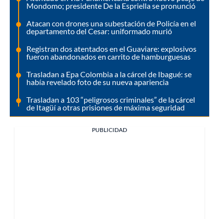
Mondomo; presidente De la Espriella se pronunció
Atacan con drones una subestación de Policía en el
departamento del Cesar: uniformado murió
Registran dos atentados en el Guaviare: explosivos
fueron abandonados en carrito de hamburguesas
Trasladan a Epa Colombia a la cárcel de Ibagué: se
había revelado foto de su nueva apariencia
Trasladan a 103 “peligrosos criminales” de la cárcel
de Itagüí a otras prisiones de máxima seguridad
PUBLICIDAD