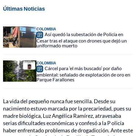
Últimas Noticias
COLOMBIA
Así quedó la subestación de Policía en
Cesar tras el ataque con drones que dejó un
uniformado muerto
COLOMBIA
Cárcel para ‘el más buscado’ por daño
ambiental: señalado de explotación de oro en
Parque Farallones
La vida del pequeño nunca fue sencilla. Desde su
nacimiento estuvo marcada por la precariedad, pues su
madre biológica, Luz Angélica Ramírez, atravesaba
serias dificultades económicas y confesó a la P olicía
haber enfrentado problemas de drogadicción. Ante este