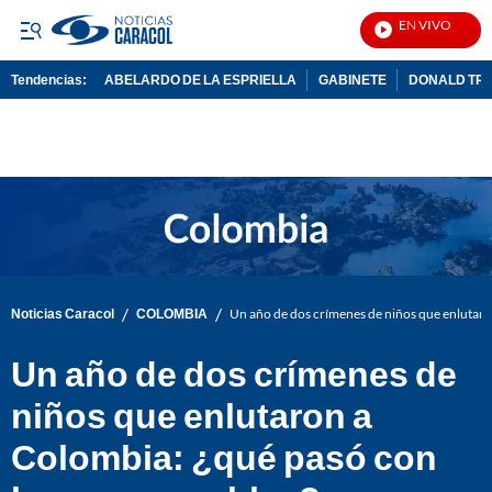
EN VIVO
Noti
Tendencias:
ABELARDO DE LA ESPRIELLA
GABINETE
DONALD TR
PUBLICIDAD
/
/
Noticias Caracol
COLOMBIA
Un año de dos crímenes de niños que enlutaro
Un año de dos crímenes de
niños que enlutaron a
Colombia: ¿qué pasó con