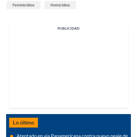
Feminicidios
Homicidios
PUBLICIDAD
Lo último
Atentado en vía Panamericana contra nuevo peaje de