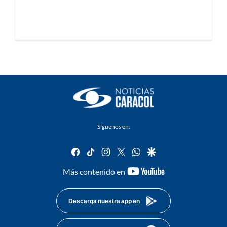
Síguenos en:
facebook
tiktok
instagram
twitter
whatsapp
google
youtube-
Más contenido en
footer
Descarga nuestra app en